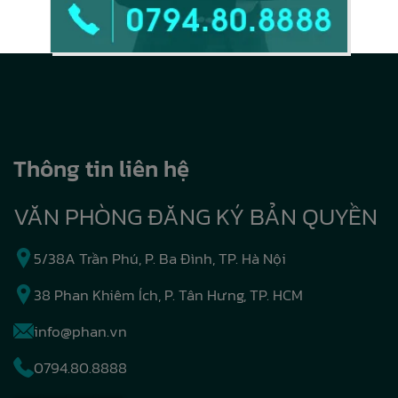
Thông tin liên hệ
VĂN PHÒNG ĐĂNG KÝ BẢN QUYỀN
5/38A Trần Phú, P. Ba Đình, TP. Hà Nội
38 Phan Khiêm Ích, P. Tân Hưng, TP. HCM
info@phan.vn
0794.80.8888