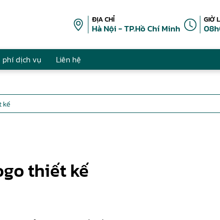
ĐỊA CHỈ
GIỜ 
Hà Nội - TP.Hồ Chí Minh
08h
 phí dịch vụ
Liên hệ
t kế
ogo thiết kế