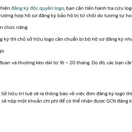
 hiện
đăng ký độc quyền logo
, bạn cần tiến hành tra cứu lo
rường hợp hồ sơ đăng ký bảo hộ bị từ chối do tương tự hoặ
an chức năng
 ký thì chủ sở hữu logo cần chuẩn bị bộ hồ sơ đăng ký như 
go
đoạn và thường kéo dài từ 16 – 20 tháng. Do đó, các bạn c
 Sở hữu trí tuệ sẽ ra thông báo về việc đơn đăng ký logo t
 sẽ nộp một khoản chi phí để có thể nhận được GCN đăng ký 