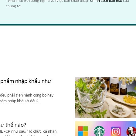
* Nhấn nút Gửi đồng nghĩa với việc bạn chấp thuận
Chính sách bảo mật
của
chúng tôi.
c phẩm nhập khẩu như
đều phải tiến hành công bố hay
phẩm nhập khẩu ở đâu?…
hư thế nào?
NĐ-CP như sau: “Tổ chức, cá nhân