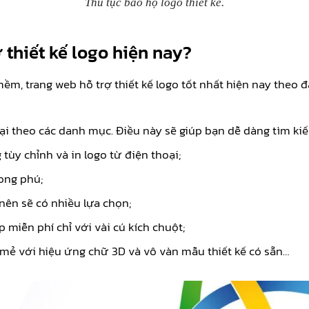
Thủ tục bảo hộ logo thiết kế.
thiết kế logo hiện nay?
ềm, trang web hỗ trợ thiết kế logo tốt nhất hiện nay theo 
i theo các danh mục. Điều này sẽ giúp bạn dễ dàng tìm ki
ùy chỉnh và in logo từ điện thoại;
ong phú;
nên sẽ có nhiều lựa chọn;
 miễn phí chỉ với vài cú kích chuột;
i mẻ với hiệu ứng chữ 3D và vô vàn mẫu thiết kế có sẵn…