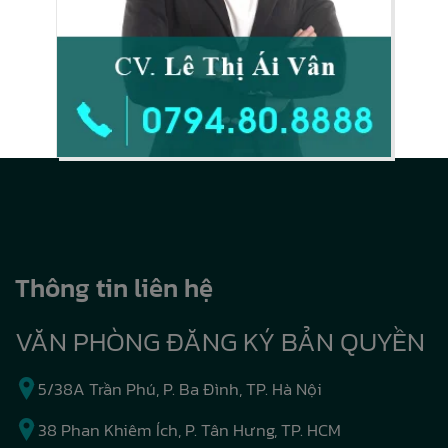
Thông tin liên hệ
VĂN PHÒNG ĐĂNG KÝ BẢN QUYỀN
5/38A Trần Phú, P. Ba Đình, TP. Hà Nội
38 Phan Khiêm Ích, P. Tân Hưng, TP. HCM