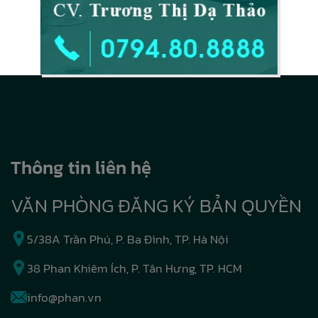
Thông tin liên hệ
VĂN PHÒNG ĐĂNG KÝ BẢN QUYỀN
5/38A Trần Phú, P. Ba Đình, TP. Hà Nội
38 Phan Khiêm Ích, P. Tân Hưng, TP. HCM
info@phan.vn