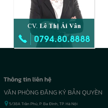
Thông tin liên hệ
VĂN PHÒNG ĐĂNG KÝ BẢN QUYỀN
5/38A Trần Phú, P. Ba Đình, TP. Hà Nội