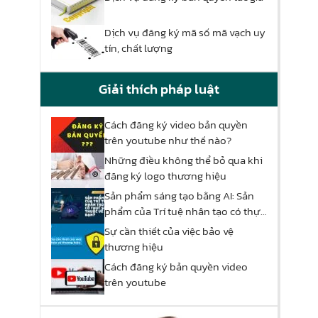
Dịch vụ đăng ký mã số mã vạch uy
tín, chất lượng
Giải thích pháp luật
Cách đăng ký video bản quyền
trên youtube như thế nào?
Những điều không thể bỏ qua khi
đăng ký logo thương hiệu
Sản phẩm sáng tạo bằng AI: Sản
phẩm của Trí tuệ nhân tạo có thực
sự thuộc về bạn?
Sự cần thiết của việc bảo vệ
thương hiệu
Cách đăng ký bản quyền video
trên youtube