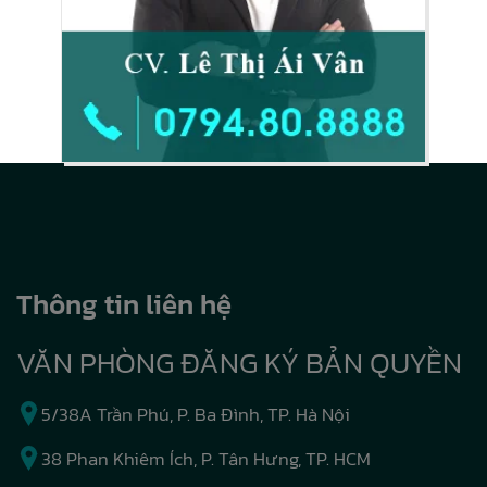
Thông tin liên hệ
VĂN PHÒNG ĐĂNG KÝ BẢN QUYỀN
5/38A Trần Phú, P. Ba Đình, TP. Hà Nội
38 Phan Khiêm Ích, P. Tân Hưng, TP. HCM