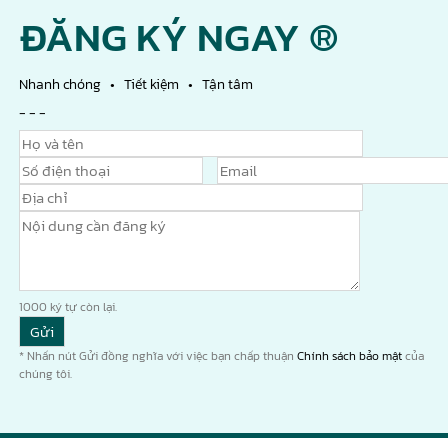
ĐĂNG KÝ NGAY ®
Nhanh chóng • Tiết kiệm • Tận tâm
- - -
1000
ký tự còn lại.
* Nhấn nút Gửi đồng nghĩa với việc bạn chấp thuận
Chính sách bảo mật
của
chúng tôi.