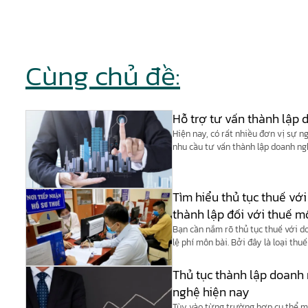
Cùng chủ đề:
Hỗ trợ tư vấn thành lập
Hiện nay, có rất nhiều đơn vị sự 
nhu cầu tư vấn thành lập doanh ng
khác.
Tìm hiểu thủ tục thuế vớ
thành lập đối với thuế m
Bạn cần nắm rõ thủ tục thuế với d
lệ phí môn bài. Bởi đây là loại thu
nộp.
Thủ tục thành lập doanh
nghệ hiện nay
Tùy vào từng trường hợp cụ thể m