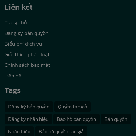
Liên kết
Trang chủ
Đăng ký bản quyền
Biểu phí dịch vụ
Giải thích pháp luật
Chính sách bảo mật
Liên hệ
Tags
Đăng ký bản quyền
Quyền tác giả
Đăng ký nhãn hiệu
Bảo hộ bản quyền
Bản quyền
Nhãn hiệu
Bảo hộ quyền tác giả