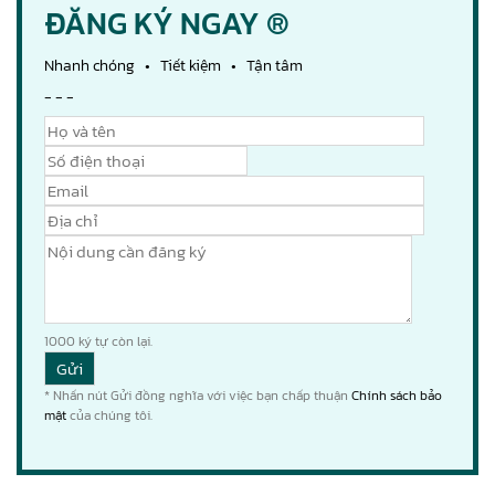
ĐĂNG KÝ NGAY ®
Nhanh chóng • Tiết kiệm • Tận tâm
- - -
1000
ký tự còn lại.
* Nhấn nút Gửi đồng nghĩa với việc bạn chấp thuận
Chính sách bảo
mật
của chúng tôi.