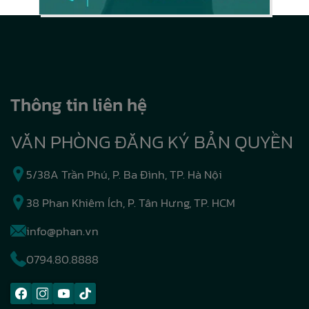
Thông tin liên hệ
VĂN PHÒNG ĐĂNG KÝ BẢN QUYỀN
5/38A Trần Phú, P. Ba Đình, TP. Hà Nội
38 Phan Khiêm Ích, P. Tân Hưng, TP. HCM
info@phan.vn
0794.80.8888