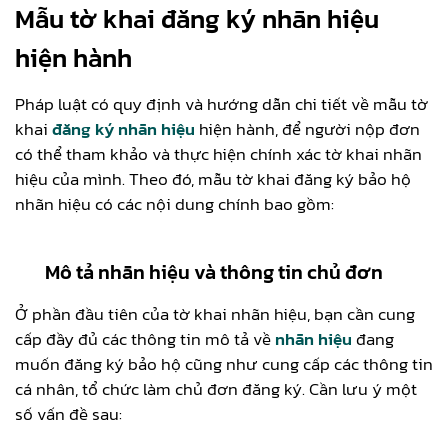
Mẫu tờ khai đăng ký nhãn hiệu
hiện hành
Pháp luật có quy định và hướng dẫn chi tiết về mẫu tờ
khai
đăng ký nhãn hiệu
hiện hành, để người nộp đơn
có thể tham khảo và thực hiện chính xác tờ khai nhãn
hiệu của mình. Theo đó, mẫu tờ khai đăng ký bảo hộ
nhãn hiệu có các nội dung chính bao gồm:
Mô tả nhãn hiệu và thông tin chủ đơn
Ở phần đầu tiên của tờ khai nhãn hiệu, bạn cần cung
cấp đầy đủ các thông tin mô tả về
nhãn hiệu
đang
muốn đăng ký bảo hộ cũng như cung cấp các thông tin
cá nhân, tổ chức làm chủ đơn đăng ký. Cần lưu ý một
số vấn đề sau: