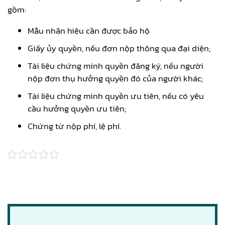
gồm:
Mẫu nhãn hiệu cần được bảo hộ
Giấy ủy quyền, nếu đơn nộp thông qua đại diện;
Tài liệu chứng minh quyền đăng ký, nếu người
nộp đơn thụ hưởng quyền đó của người khác;
Tài liệu chứng minh quyền ưu tiên, nếu có yêu
cầu hưởng quyền ưu tiên;
Chứng từ nộp phí, lệ phí.