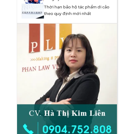
Thời hạn bảo hộ tác phẩm di cảo
theo quy định mới nhất