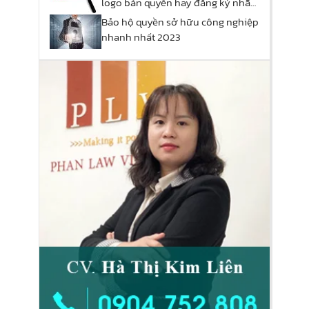
logo bản quyền hay đăng ký nhãn
hiệu?
Bảo hộ quyền sở hữu công nghiệp
nhanh nhất 2023