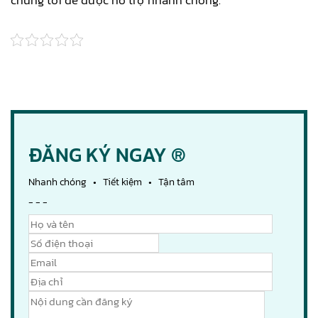
ĐĂNG KÝ NGAY ®
Nhanh chóng • Tiết kiệm • Tận tâm
- - -