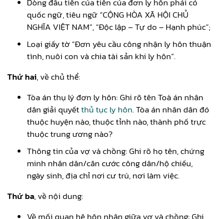
Dòng đầu tiên của tiên của đơn ly hôn phải có
quốc ngữ, tiêu ngữ “CỘNG HÒA XÃ HỘI CHỦ
NGHĨA VIỆT NAM”, “Độc lập – Tự do – Hạnh phúc”;
Loại giấy tờ “Đơn yêu cầu công nhận ly hôn thuận
tình, nuôi con và chia tài sản khi ly hôn”.
Thứ hai
, về chủ thể:
Tòa án thụ lý đơn ly hôn: Ghi rõ tên Toà án nhân
dân giải quyết
thủ tục ly hôn
. Tòa án nhân dân đó
thuộc huyện nào, thuộc tỉnh nào, thành phố trực
thuộc trung ương nào?
Thông tin của vợ và chồng: Ghi rõ họ tên, chứng
minh nhân dân/căn cước công dân/hộ chiếu,
ngày sinh, địa chỉ nơi cư trú, nơi làm việc.
Thứ ba
, về nội dung:
Về mối quan hệ hôn nhân giữa vợ và chồng: Ghi