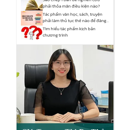
phải thỏa mãn điều kiện nào?
Tác phẩm văn học, sách, truyện
phải làm thủ tục thế nào để đăng
ký quyền tác giả?
Tìm hiểu tác phẩm kịch bản
chương trình