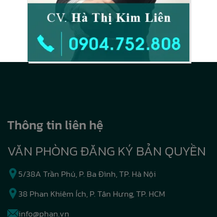
Thông tin liên hệ
VĂN PHÒNG ĐĂNG KÝ BẢN QUYỀN
5/38A Trần Phú, P. Ba Đình, TP. Hà Nội
38 Phan Khiêm Ích, P. Tân Hưng, TP. HCM
info@phan.vn