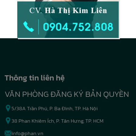
Thông tin liên hệ
VĂN PHÒNG ĐĂNG KÝ BẢN QUYỀN
5/38A Trần Phú, P. Ba Đình, TP. Hà Nội
38 Phan Khiêm Ích, P. Tân Hưng, TP. HCM
info@phan.vn