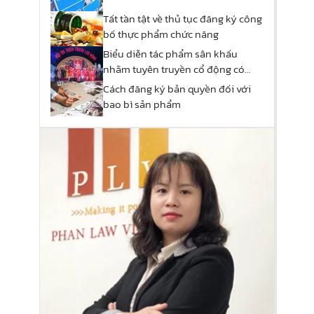
Tất tần tật về thủ tục đăng ký công
bố thực phẩm chức năng
Biểu diễn tác phẩm sân khấu
nhằm tuyên truyền cổ động có
phải xin phép hay không
Cách đăng ký bản quyền đối với
bao bì sản phẩm