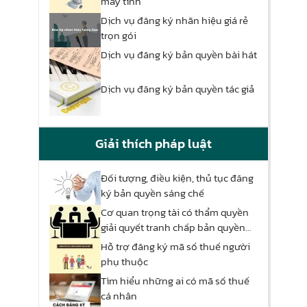
máy tính
Dịch vụ đăng ký nhãn hiệu giá rẻ
trọn gói
Dịch vụ đăng ký bản quyền bài hát
Dịch vụ đăng ký bản quyền tác giả
Giải thích pháp luật
Đối tượng, điều kiện, thủ tục đăng
ký bản quyền sáng chế
Cơ quan trọng tài có thẩm quyền
giải quyết tranh chấp bản quyền
hay không?
Hỗ trợ đăng ký mã số thuế người
phụ thuộc
Tìm hiểu những ai có mã số thuế
cá nhân