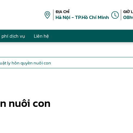
ĐỊA CHỈ
GIỜ 
Hà Nội - TP.Hồ Chí Minh
08h
 phí dịch vụ
Liên hệ
luật ly hôn quyền nuôi con
ền nuôi con