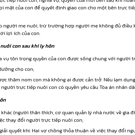
ực tiếp nuôi con, nghĩa vụ, quyền của mỗi bên sau khi hoà
i mặt của con để quyết định giao con cho một bên trực tiếp 
ho người mẹ nuôi, trừ trường hợp người mẹ không đủ điều k
i lợi ích của con.
 nuôi con sau khi ly hôn
a vụ tôn trọng quyền của con được sống chung với người tr
 dưỡng cho con;
 được thăm nom con mà không ai được cản trở. Nếu lạm dụn
hì người trực tiếp nuôi con có quyền yêu cầu Tòa án nhân 
hôn
 khác (người thân thích, cơ quan quản lý nhà nước về gia đì
ệc thay đổi người trực tiếp nuôi con;
giải quyết khi: Hai vợ chồng thỏa thuận về việc thay đổi ng