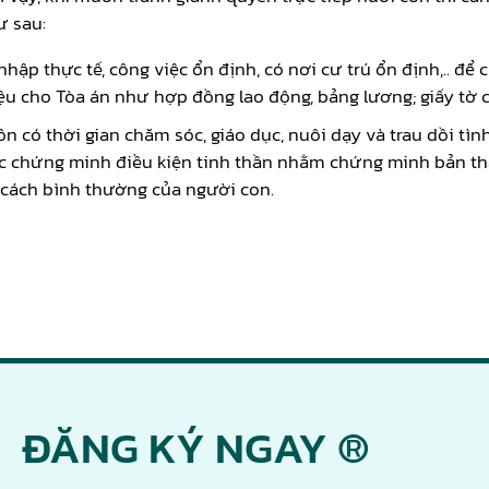
ư sau:
hập thực tế, công việc ổn định, có nơi cư trú ổn định,.. để
 liệu cho Tòa án như hợp đồng lao động, bảng lương; giấy t
n có thời gian chăm sóc, giáo dục, nuôi dạy và trau dồi tì
ệc chứng minh điều kiện tinh thần nhằm chứng minh bản thâ
 cách bình thường của người con.
ĐĂNG KÝ NGAY ®