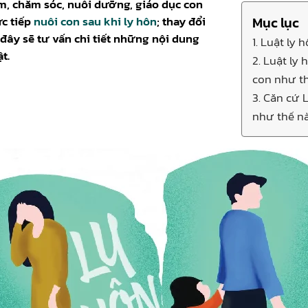
om, chăm sóc, nuôi dưỡng, giáo dục con
ực tiếp
nuôi con sau khi ly hôn
; thay đổi
Mục lục
i đây sẽ tư vấn chi tiết những nội dung
1. Luật ly
t.
2. Luật ly
con như t
3. Căn cứ 
như thế n