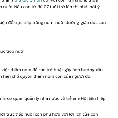
n thành
thủ tục ly hôn
đối với con. Khi không thỏa
nuôi. Nếu con từ đủ 07 tuổi trở lên thì phải hỏi ý
iện để trực tiếp trông nom, nuôi dưỡng, giáo dục con
ực tiếp nuôi;
g việc thăm nom để cản trở hoặc gây ảnh hưởng xấu
dân hạn chế quyền thăm nom con của người đó.
nh; cơ quan quản lý nhà nước về trẻ em; Hội liên hiệp
ười trực tiếp nuôi con phù hợp với lợi ích của con