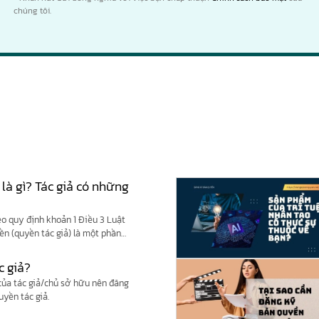
chúng tôi.
 là gì? Tác giả có những
eo quy định khoản 1 Điều 3 Luật
yền (quyền tác giả) là một phần
c giả?
 của tác giả/chủ sở hữu nên đăng
uyền tác giả.