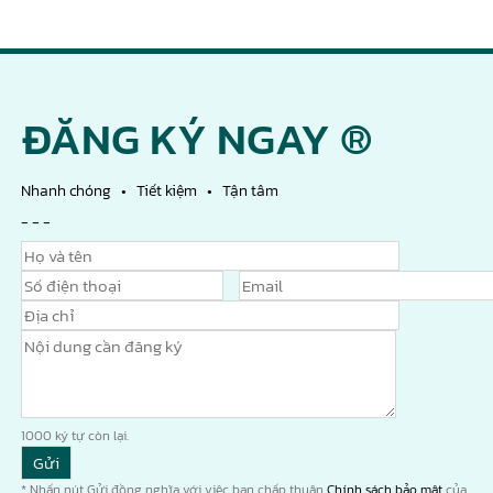
ĐĂNG KÝ NGAY ®
Nhanh chóng • Tiết kiệm • Tận tâm
- - -
1000
ký tự còn lại.
* Nhấn nút Gửi đồng nghĩa với việc bạn chấp thuận
Chính sách bảo mật
của