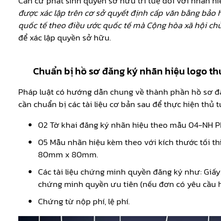
Căn cứ phát sinh quyền sở hữu trí tuệ đối với nhãn hi
được xác lập trên cơ sở quyết định cấp văn bằng bảo
quốc tế theo điều ước quốc tế mà Cộng hòa xã hội chủ
để xác lập quyền sở hữu.
Chuẩn bị hồ sơ đăng ký nhãn hiệu logo t
Pháp luật có hướng dẫn chung về thành phần hồ sơ đăn
cần chuẩn bị các tài liệu cơ bản sau để thực hiện thủ 
02 Tờ khai đăng ký nhãn hiệu theo mẫu 04-NH 
05 Mẫu nhãn hiệu kèm theo với kích thước tối t
80mm x 80mm.
Các tài liệu chứng minh quyền đăng ký như: Giấy 
chứng minh quyền ưu tiên (nếu đơn có yêu cầu 
Chứng từ nộp phí, lệ phí.