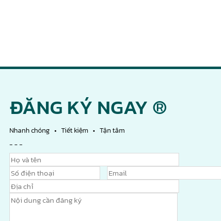
ĐĂNG KÝ NGAY ®
Nhanh chóng • Tiết kiệm • Tận tâm
- - -