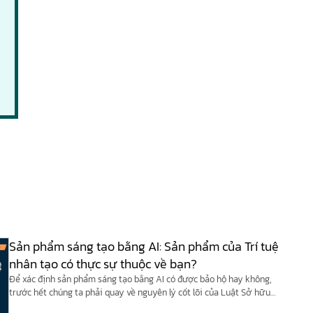
Sản phẩm sáng tạo bằng AI: Sản phẩm của Trí tuệ
nhân tạo có thực sự thuộc về bạn?
Để xác định sản phẩm sáng tạo bằng AI có được bảo hộ hay không,
trước hết chúng ta phải quay về nguyên lý cốt lõi của Luật Sở hữu
trí tuệ Việt Nam và các công ước quốc tế (như Công ước Berne).