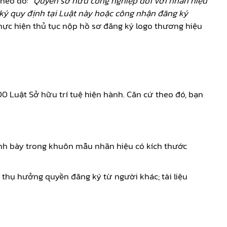
theo đó:
“Quyền sở hữu công nghiệp đối với nhãn hiệu
ký quy định tại Luật này hoặc công nhận đăng ký
thực hiện thủ tục nộp hồ sơ đăng ký logo thương hiệu
 Luật Sở hữu trí tuệ hiện hành. Căn cứ theo đó, bạn
ình bày trong khuôn mẫu nhãn hiệu có kích thước
n thụ hưởng quyền đăng ký từ người khác; tài liệu