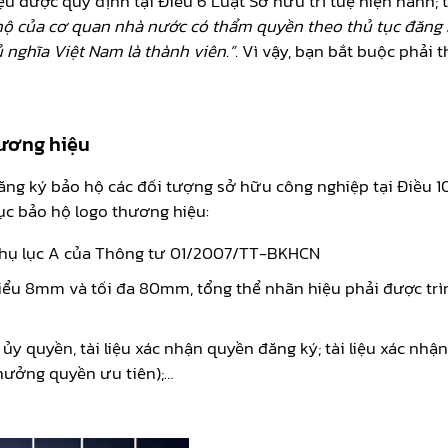
ệu được quy định tại Điều 6 Luật Sở hữu trí tuệ hiện hành; 
 hộ của cơ quan nhà nước có thẩm quyền theo thủ tục đăng 
 nghĩa Việt Nam là thành viên.”.
Vì vậy, bạn bắt buộc phải 
hương hiệu
g ký bảo hộ các đối tượng sở hữu công nghiệp tại Điều 100
tục bảo hộ logo thương hiệu:
Phụ lục A của Thông tư 01/2007/TT-BKHCN
hiểu 8mm và tối đa 80mm, tổng thể nhãn hiệu phải được tr
ủy quyền, tài liệu xác nhận quyền đăng ký; tài liệu xác nhậ
hưởng quyền ưu tiên);…