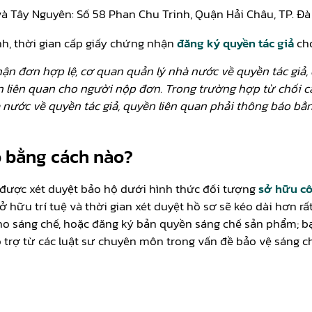
à Tây Nguyên: Số 58 Phan Chu Trinh, Quận Hải Châu, TP. Đ
nh, thời gian cấp giấy chứng nhận
đăng ký quyền tác giả
cho
hận đơn hợp lệ, cơ quan quản lý nhà nước về quyền tác giả
n liên quan cho người nộp đơn. Trong trường hợp từ chối c
 nước về quyền tác giả, quyền liên quan phải thông báo bằ
ộ bằng cách nào?
ể được xét duyệt bảo hộ dưới hình thức đối tượng
sở hữu c
 hữu trí tuệ và thời gian xét duyệt hồ sơ sẽ kéo dài hơn rất
o sáng chế, hoặc đăng ký bản quyền sáng chế sản phẩm; bạn
 trợ từ các luật sư chuyên môn trong vấn đề bảo vệ sáng ch