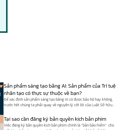
Sản phẩm sáng tạo bằng AI: Sản phẩm của Trí tuệ
nhân tạo có thực sự thuộc về bạn?
Để xác định sản phẩm sáng tạo bằng AI có được bảo hộ hay không,
trước hết chúng ta phải quay về nguyên lý cốt lõi của Luật Sở hữu
trí tuệ Việt Nam và các công ước quốc tế (như Công ước Berne).
Tại sao cần đăng ký bản quyền kịch bản phim
Việc đăng ký bản quyền kịch bản phim chính là “bản bảo hiểm” cho