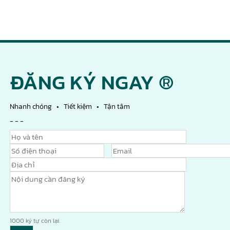
ĐĂNG KÝ NGAY ®
Nhanh chóng • Tiết kiệm • Tận tâm
- - -
1000
ký tự còn lại.