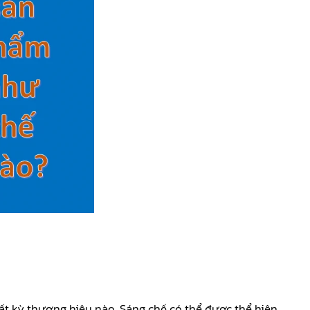
ất kỳ thương hiệu nào. Sáng chế có thể được thể hiện