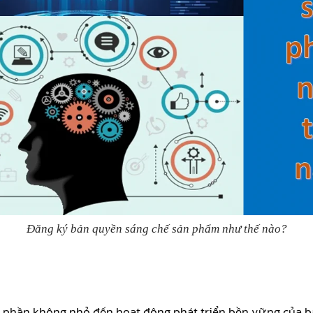
Đăng ký bản quyền sáng chế sản phẩm như thế nào?
góp phần không nhỏ đến hoạt động phát triển bền vững của b