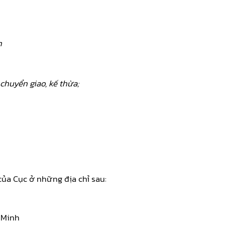
n
huyển giao, kế thừa;
của Cục ở những địa chỉ sau:
 Minh