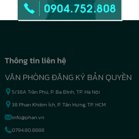
Thông tin liên hệ
VĂN PHÒNG ĐĂNG KÝ BẢN QUYỀN
5/38A Trần Phú, P. Ba Đình, TP. Hà Nội
38 Phan Khiêm Ích, P. Tân Hưng, TP. HCM
info@phan.vn
0794.80.8888