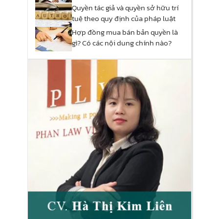
phẩm đó?
Quyền tác giả và quyền sở hữu trí
tuệ theo quy định của pháp luật
Hợp đồng mua bán bản quyền là
gì? Có các nội dung chính nào?