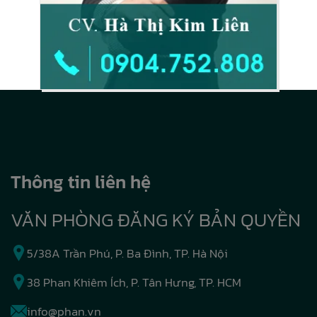
Thông tin liên hệ
VĂN PHÒNG ĐĂNG KÝ BẢN QUYỀN
5/38A Trần Phú, P. Ba Đình, TP. Hà Nội
38 Phan Khiêm Ích, P. Tân Hưng, TP. HCM
info@phan.vn