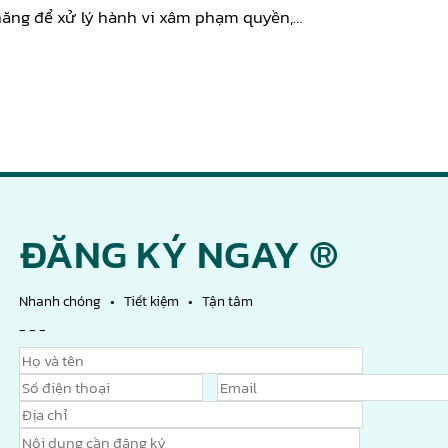
 năng để xử lý hành vi xâm phạm quyền,…
ĐĂNG KÝ NGAY ®
Nhanh chóng • Tiết kiệm • Tận tâm
- - -