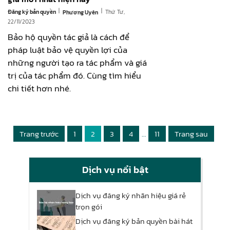
|
|
Đăng ký bản quyền
Thứ Tư,
Phương Uyên
22/11/2023
Bảo hộ quyền tác giả là cách để
pháp luật bảo vệ quyền lợi của
những người tạo ra tác phẩm và giá
trị của tác phẩm đó. Cùng tìm hiểu
chi tiết hơn nhé.
Trang trước
1
2
3
4
…
11
Trang sau
Dịch vụ nổi bật
Dịch vụ đăng ký nhãn hiệu giá rẻ
trọn gói
Dịch vụ đăng ký bản quyền bài hát