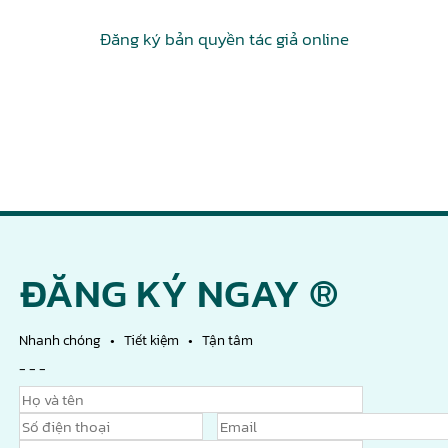
Đăng ký bản quyền tác giả online
ĐĂNG KÝ NGAY ®
Nhanh chóng • Tiết kiệm • Tận tâm
- - -