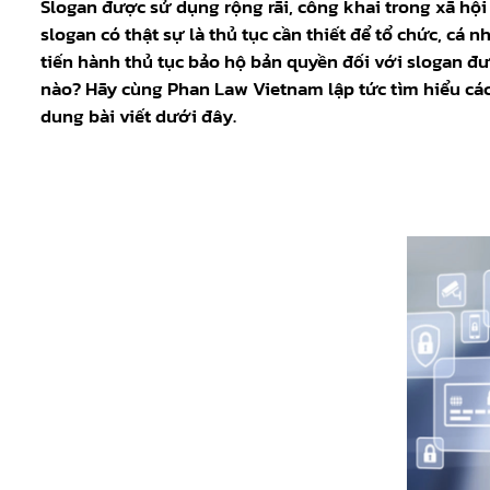
Slogan được sử dụng rộng rãi, công khai trong xã hội 
slogan có thật sự là thủ tục cần thiết để tổ chức, cá
tiến hành thủ tục bảo hộ bản quyền đối với slogan 
nào? Hãy cùng Phan Law Vietnam lập tức tìm hiểu các
dung bài viết dưới đây.