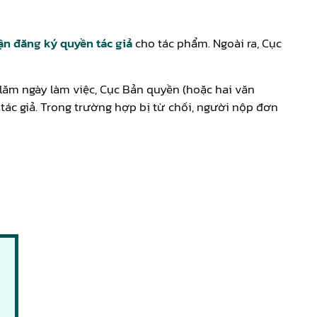
n đăng ký quyền tác giả
cho tác phẩm. Ngoài ra, Cục
 lăm ngày làm việc, Cục Bản quyền (hoặc hai văn
tác giả. Trong trường hợp bị từ chối, người nộp đơn