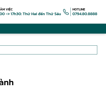
LÀM VIỆC
HOTLINE
00 -> 17h30: Thứ Hai đến Thứ Sáu
0794.80.8888
hành