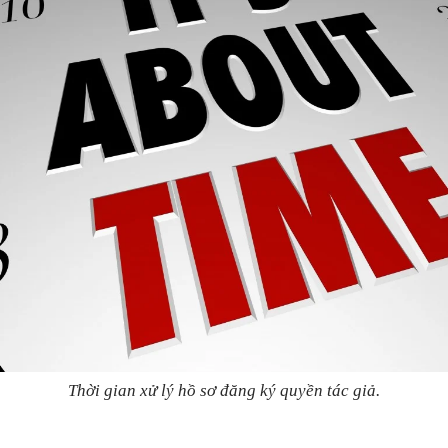
Thời gian xử lý hồ sơ đăng ký quyền tác giả.