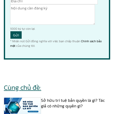
1000
ký tự còn lại.
* Nhấn nút Gửi đồng nghĩa với việc bạn chấp thuận
Chính sách bảo
mật
của chúng tôi.
Cùng chủ đề:
Sở hữu trí tuệ bản quyền là gì? Tác
giả có những quyền gì?