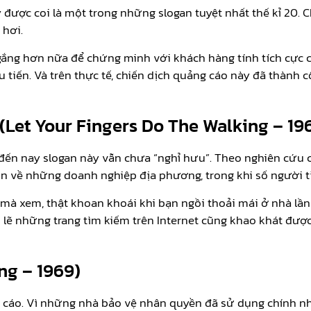
ược coi là một trong những slogan tuyệt nhất thế kỉ 20. Ch
 hơi.
ắng hơn nữa để chứng minh với khách hàng tính tích cực củ
tiến. Và trên thực tế, chiến dịch quảng cáo này đã thành c
 (Let Your Fingers Do The Walking – 19
à đến nay slogan này vẫn chưa “nghỉ hưu”. Theo nghiên cứ
tin về những doanh nghiệp địa phương, trong khi số người tì
mà xem, thật khoan khoái khi bạn ngồi thoải mái ở nhà lần 
ó lẽ những trang tìm kiếm trên Internet cũng khao khát đượ
ing – 1969)
ảng cáo. Vì những nhà bảo vệ nhân quyền đã sử dụng chính 