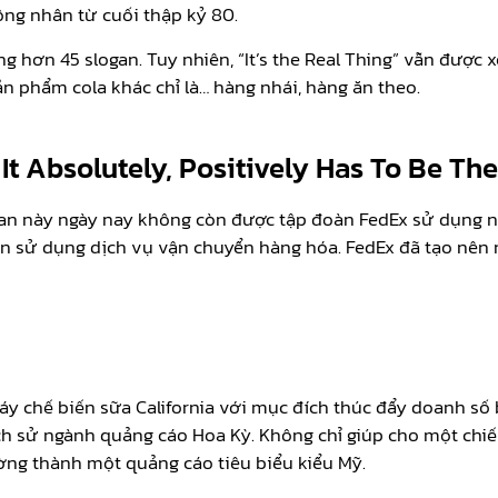
công nhân từ cuối thập kỷ 80.
 hơn 45 slogan. Tuy nhiên, “It’s the Real Thing” vẫn được x
 phẩm cola khác chỉ là… hàng nhái, hàng ăn theo.
It Absolutely, Positively Has To Be Th
ogan này ngày nay không còn được tập đoàn FedEx sử dụng 
uốn sử dụng dịch vụ vận chuyển hàng hóa. FedEx đã tạo nên
áy chế biến sữa California với mục đích thúc đẩy doanh số
h sử ngành quảng cáo Hoa Kỳ. Không chỉ giúp cho một chiến
ờng thành một quảng cáo tiêu biểu kiểu Mỹ.