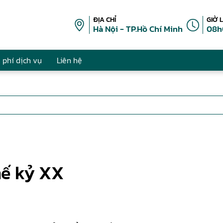
ĐỊA CHỈ
GIỜ 
Hà Nội - TP.Hồ Chí Minh
08h
 phí dịch vụ
Liên hệ
hế kỷ XX