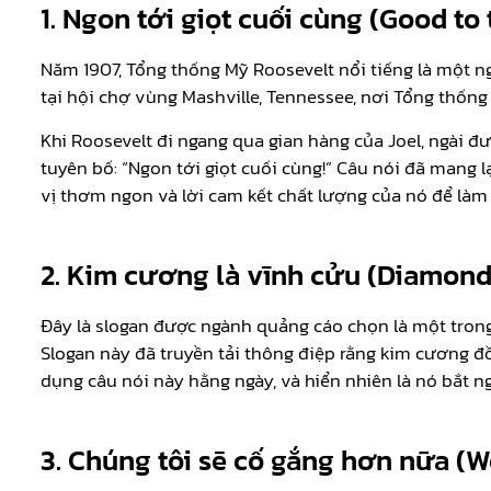
1. Ngon tới giọt cuối cùng (Good to 
Năm 1907, Tổng thống Mỹ Roosevelt nổi tiếng là một n
tại hội chợ vùng Mashville, Tennessee, nơi Tổng thống
Khi Roosevelt đi ngang qua gian hàng của Joel, ngài đ
tuyên bố: “Ngon tới giọt cuối cùng!” Câu nói đã mang
vị thơm ngon và lời cam kết chất lượng của nó để làm
2. Kim cương là vĩnh cửu (Diamond 
Đây là slogan được ngành quảng cáo chọn là một trong
Slogan này đã truyền tải thông điệp rằng kim cương đồ
dụng câu nói này hằng ngày, và hiển nhiên là nó bắt 
3. Chúng tôi sẽ cố gắng hơn nữa (We