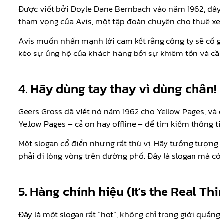
Được viết bởi Doyle Dane Bernbach vào năm 1962, đây đ
tham vọng của Avis, một tập đoàn chuyên cho thuê xe
Avis muốn nhấn mạnh lời cam kết rằng công ty sẽ cố g
kéo sự ủng hộ của khách hàng bởi sự khiêm tốn và cầu 
4. Hãy dùng tay thay vì dùng chân!
Geers Gross đã viết nó năm 1962 cho Yellow Pages, v
Yellow Pages – cả on hay offline – để tìm kiếm thông 
Một slogan cổ điển nhưng rất thú vị. Hãy tưởng tượng 
phải đi lòng vòng trên đường phố. Đây là slogan mà c
5. Hàng chính hiệu (It’s the Real Th
Đây là một slogan rất “hot”, không chỉ trong giới qu