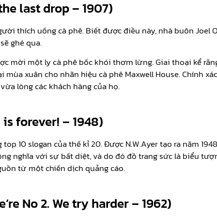
the last drop – 1907)
gười thích uống cà phê. Biết được điều này, nhà buôn Joel 
 sẽ ghé qua.
ược mời một ly cà phê bốc khói thơm lừng. Giai thoại kể rằ
 lại mùa xuân cho nhãn hiệu cà phê Maxwell House. Chính xá
 vừa lòng các khách hàng của họ.
is forever! – 1948)
 top 10 slogan của thế kỉ 20. Được N.W.Ayer tạo ra năm 194
ng nghĩa với sự bất diệt, và do đó đồ trang sức là biểu tượ
nguồn từ một chiến dịch quảng cáo.
’re No 2. We try harder – 1962)