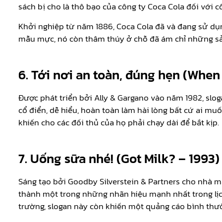
sách bị cho là thô bạo của công ty Coca Cola đối với 
Khởi nghiệp từ năm 1886, Coca Cola đã và đang sử dụng
mẫu mực, nó còn thâm thúy ở chỗ đã ám chỉ những sản
6. Tới nơi an toàn, đúng hẹn (When 
Được phát triển bởi Ally & Gargano vào năm 1982, sl
cổ điển, dễ hiểu, hoàn toàn làm hài lòng bất cứ ai m
khiến cho các đối thủ của họ phải chạy dài để bắt kịp.
7. Uống sữa nhé! (Got Milk? – 1993)
Sáng tạo bởi Goodby Silverstein & Partners cho nhà m
thành một trong những nhãn hiệu mạnh nhất trong lịc
trường, slogan này còn khiến một quảng cáo bình thư