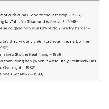
 giọt cuối cùng (Good to the last drop – 1907)
ng là vĩnh cửu (Diamond is forever! – 1948)
ôi sẽ cố gắng hơn nữa (We’re No 2. We try harder –
g tay thay vì dùng chân! (Let Your Fingers Do The
1962)
nh hiệu (It’s the Real Thing – 1969)
 an toàn, đúng hẹn (When It Absolutely, Positively Has
e Overnight – 1982)
a nhé! (Got Milk? – 1993)