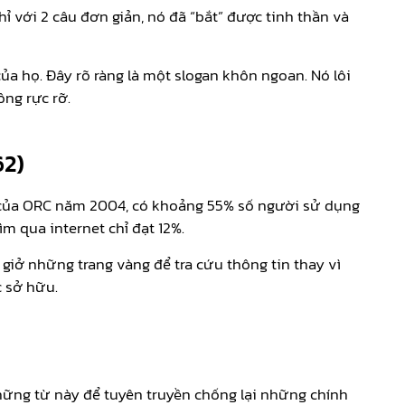
ỉ với 2 câu đơn giản, nó đã “bắt” được tinh thần và
a họ. Đây rõ ràng là một slogan khôn ngoan. Nó lôi
ông rực rỡ.
62)
u của ORC năm 2004, có khoảng 55% số người sử dụng
m qua internet chỉ đạt 12%.
giở những trang vàng để tra cứu thông tin thay vì
c sở hữu.
những từ này để tuyên truyền chống lại những chính