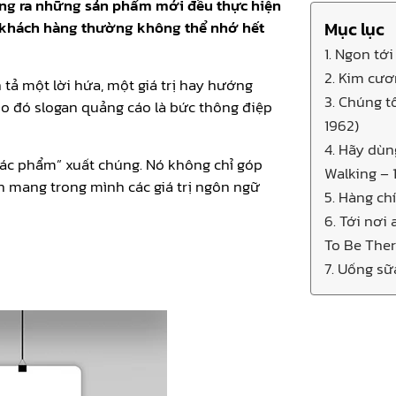
 tung ra những sản phẩm mới đều thực hiện
là khách hàng thường không thể nhớ hết
Mục lục
1. Ngon tới
2. Kim cươ
 tả một lời hứa, một giá trị hay hướng
3. Chúng t
Do đó slogan quảng cáo là bức thông điệp
1962)
4. Hãy dùn
tác phẩm” xuất chúng. Nó không chỉ góp
Walking – 
 mang trong mình các giá trị ngôn ngữ
5. Hàng chí
6. Tới nơi
To Be Ther
7. Uống sữ