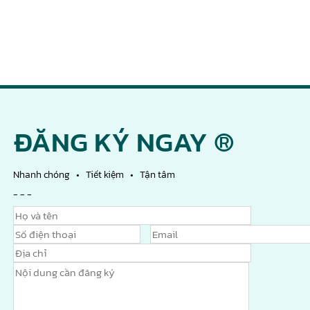
ĐĂNG KÝ NGAY ®
Nhanh chóng • Tiết kiệm • Tận tâm
- - -