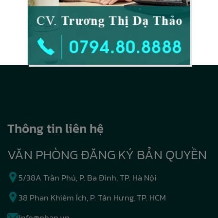
Thông tin liên hệ
VĂN PHÒNG ĐĂNG KÝ BẢN QUYỀN
5/38A Trần Phú, P. Ba Đình, TP. Hà Nội
38 Phan Khiêm Ích, P. Tân Hưng, TP. HCM
info@phan.vn