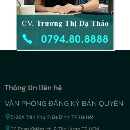
Thông tin liên hệ
VĂN PHÒNG ĐĂNG KÝ BẢN QUYỀN
5/38A Trần Phú, P. Ba Đình, TP. Hà Nội
38 Phan Khiêm Ích, P. Tân Hưng, TP. HCM