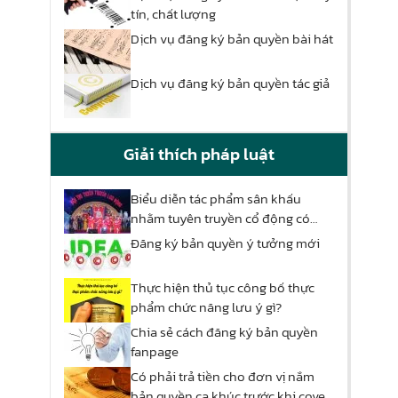
tín, chất lượng
Dịch vụ đăng ký bản quyền bài hát
Dịch vụ đăng ký bản quyền tác giả
Giải thích pháp luật
Biểu diễn tác phẩm sân khấu
nhằm tuyên truyền cổ động có
phải xin phép hay không
Đăng ký bản quyền ý tưởng mới
Thực hiện thủ tục công bố thực
phẩm chức năng lưu ý gì?
Chia sẻ cách đăng ký bản quyền
fanpage
Có phải trả tiền cho đơn vị nắm
bản quyền ca khúc trước khi cover