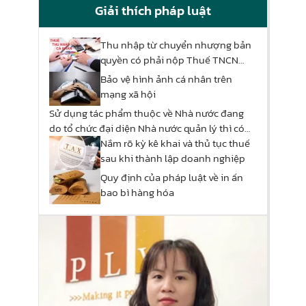
Giải thích pháp luật
Thu nhập từ chuyển nhượng bản
quyền có phải nộp Thuế TNCN
không?
Bảo vệ hình ảnh cá nhân trên
mạng xã hội
Sử dụng tác phẩm thuộc về Nhà nước đang
do tổ chức đại diện Nhà nước quản lý thì có
phải xin phép?
Nắm rõ kỳ kê khai và thủ tục thuế
sau khi thành lập doanh nghiệp
Quy định của pháp luật về in ấn
bao bì hàng hóa