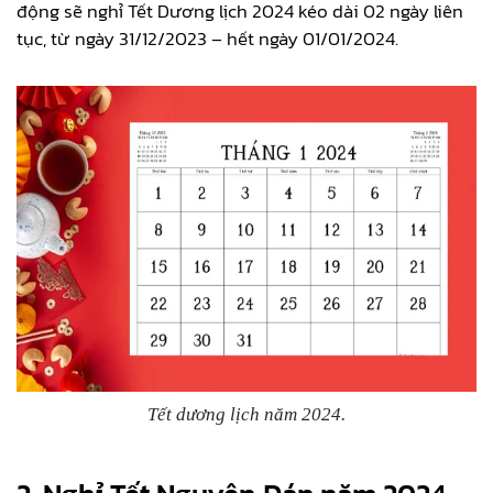
động sẽ nghỉ Tết Dương lịch 2024 kéo dài 02 ngày liên
tục, từ ngày 31/12/2023 – hết ngày 01/01/2024.
Tết dương lịch năm 2024.