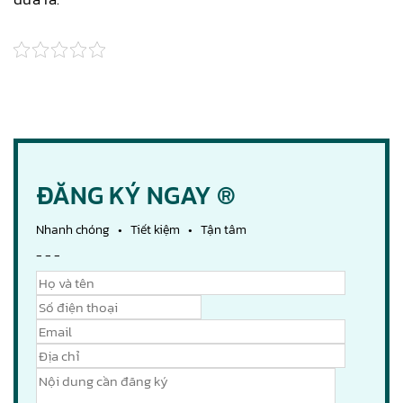
ĐĂNG KÝ NGAY ®
Nhanh chóng • Tiết kiệm • Tận tâm
- - -