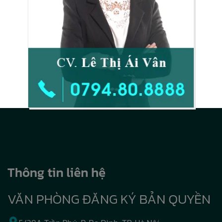
Thông tin liên hệ
VĂN PHÒNG ĐĂNG KÝ BẢN QUYỀN