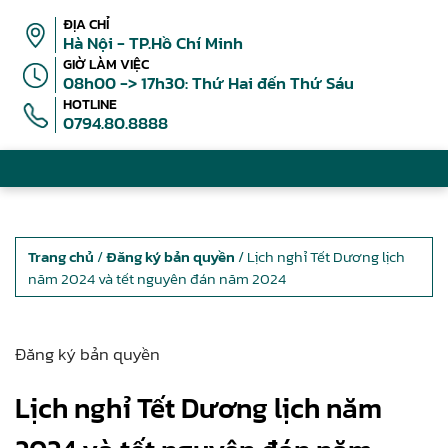
ĐỊA CHỈ
Hà Nội - TP.Hồ Chí Minh
GIỜ LÀM VIỆC
08h00 -> 17h30: Thứ Hai đến Thứ Sáu
HOTLINE
0794.80.8888
Trang chủ
/
Đăng ký bản quyền
/ Lịch nghỉ Tết Dương lịch
năm 2024 và tết nguyên đán năm 2024
Đăng ký bản quyền
Lịch nghỉ Tết Dương lịch năm