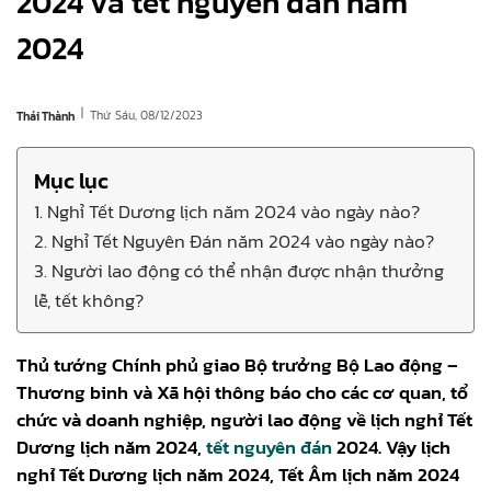
2024 và tết nguyên đán năm
2024
|
Thứ Sáu, 08/12/2023
Thái Thành
Mục lục
1. Nghỉ Tết Dương lịch năm 2024 vào ngày nào?
2. Nghỉ Tết Nguyên Đán năm 2024 vào ngày nào?
3. Người lao động có thể nhận được nhận thưởng
lễ, tết không?
Thủ tướng Chính phủ giao Bộ trưởng Bộ Lao động –
Thương binh và Xã hội thông báo cho các cơ quan, tổ
chức và doanh nghiệp, người lao động về lịch nghỉ Tết
Dương lịch năm 2024,
tết nguyên đán
2024. Vậy lịch
nghỉ Tết Dương lịch năm 2024, Tết Âm lịch năm 2024