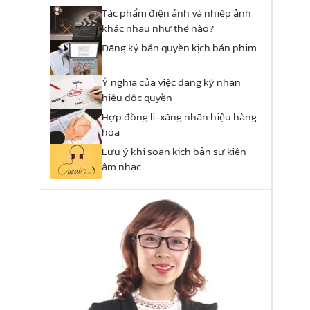
Tác phẩm điện ảnh và nhiếp ảnh
khác nhau như thế nào?
Đăng ký bản quyền kịch bản phim
Ý nghĩa của việc đăng ký nhãn
hiệu độc quyền
Hợp đồng li-xăng nhãn hiệu hàng
hóa
Lưu ý khi soạn kịch bản sự kiện
âm nhạc