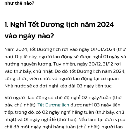
như thế nào?
1. Nghỉ Tết Dương lịch năm 2024
vào ngày nào?
Năm 2024, Tết Dương lịch rơi vào ngày 01/01/2024 (thứ
hai). Dịp lễ này, người lao động sẽ được nghỉ 01 ngày và
hưởng nguyên lương. Tuy nhiên, ngày 30/12, 31/12 rơi
vào thứ bảy, chủ nhật. Do đó, tết Dương lịch năm 2024,
công chức, viên chức và người lao động tại cơ quan
Nhà nước sẽ có đợt nghỉ kéo dài 03 ngày liên tục.
Với người lao động có chế độ nghỉ 02 ngày/tuần (thứ
bảy, chủ nhật),
Tết Dương lịch
được nghỉ 03 ngày liên
tiếp, trong đó, có 02 ngày nghỉ hằng tuần (thứ bảy, chủ
nhật) và 01 ngày nghỉ lễ (thứ hai). Nếu làm tại đơn vị có
chế độ một ngày nghỉ hàng tuần (chủ nhật), người lao