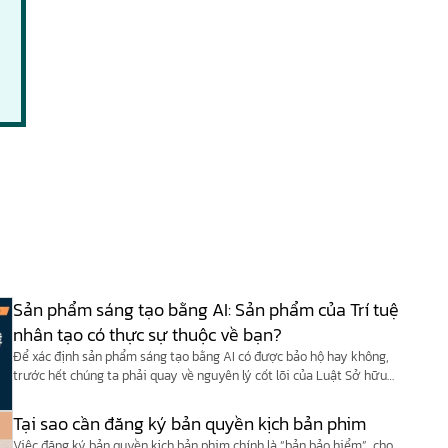
Sản phẩm sáng tạo bằng AI: Sản phẩm của Trí tuệ
nhân tạo có thực sự thuộc về bạn?
Để xác định sản phẩm sáng tạo bằng AI có được bảo hộ hay không,
trước hết chúng ta phải quay về nguyên lý cốt lõi của Luật Sở hữu
trí tuệ Việt Nam và các công ước quốc tế (như Công ước Berne).
Tại sao cần đăng ký bản quyền kịch bản phim
Việc đăng ký bản quyền kịch bản phim chính là “bản bảo hiểm” cho