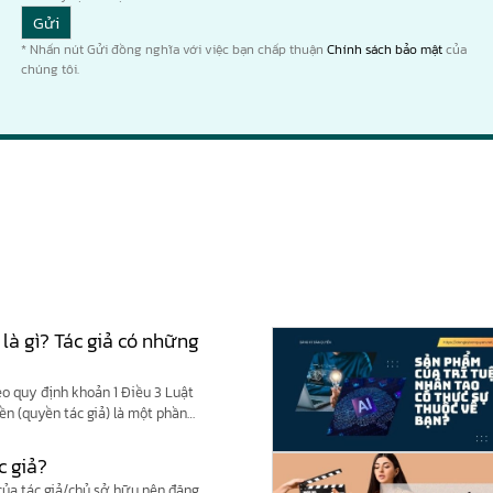
* Nhấn nút Gửi đồng nghĩa với việc bạn chấp thuận
Chính sách bảo mật
của
chúng tôi.
 là gì? Tác giả có những
eo quy định khoản 1 Điều 3 Luật
yền (quyền tác giả) là một phần
c giả?
 của tác giả/chủ sở hữu nên đăng