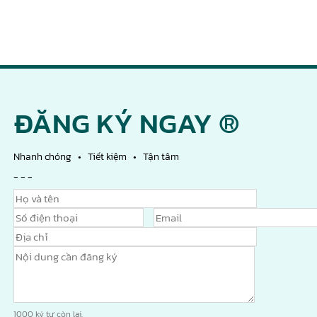
ĐĂNG KÝ NGAY ®
Nhanh chóng • Tiết kiệm • Tận tâm
- - -
1000
ký tự còn lại.