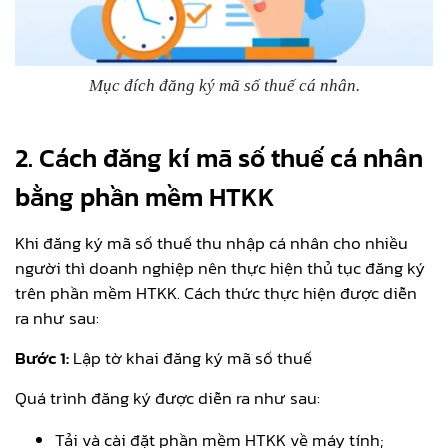
Mục đích đăng ký mã số thuế cá nhân.
2. Cách đăng kí mã số thuế cá nhân
bằng phần mềm HTKK
Khi đăng ký mã số thuế thu nhập cá nhân cho nhiều
người thì doanh nghiệp nên thực hiện thủ tục đăng ký
trên phần mềm HTKK. Cách thức thực hiện được diễn
ra như sau:
Bước 1:
Lập tờ khai đăng ký mã số thuế
Quá trình đăng ký được diễn ra như sau:
Tải và cài đặt phần mềm HTKK về máy tính;