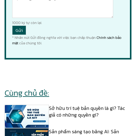
1000
ký tự còn lại.
* Nhấn nút Gửi đồng nghĩa với việc bạn chấp thuận
Chính sách bảo
mật
của chúng tôi.
Cùng chủ đề:
Sở hữu trí tuệ bản quyền là gì? Tác
giả có những quyền gì?
Sản phẩm sáng tạo bằng AI: Sản