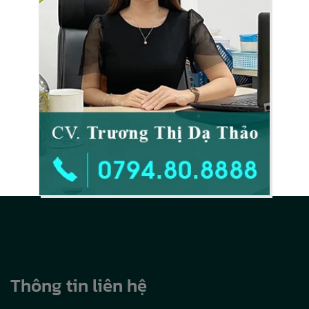
Thông tin liên hệ