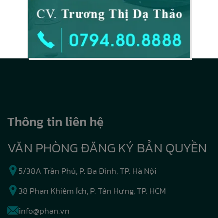
Thông tin liên hệ
VĂN PHÒNG ĐĂNG KÝ BẢN QUYỀN
5/38A Trần Phú, P. Ba Đình, TP. Hà Nội
38 Phan Khiêm Ích, P. Tân Hưng, TP. HCM
info@phan.vn