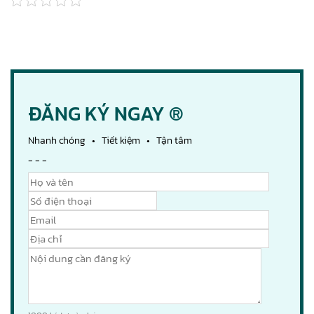
ĐĂNG KÝ NGAY ®
Nhanh chóng • Tiết kiệm • Tận tâm
- - -