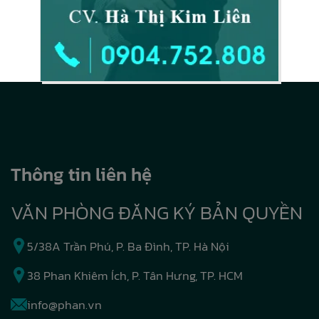
Thông tin liên hệ
VĂN PHÒNG ĐĂNG KÝ BẢN QUYỀN
5/38A Trần Phú, P. Ba Đình, TP. Hà Nội
38 Phan Khiêm Ích, P. Tân Hưng, TP. HCM
info@phan.vn