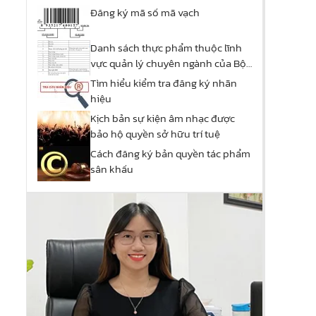
Đăng ký mã số mã vạch
Danh sách thực phẩm thuộc lĩnh
vực quản lý chuyên ngành của Bộ
Công Thương
Tìm hiểu kiểm tra đăng ký nhãn
hiệu
Kịch bản sự kiện âm nhạc được
bảo hộ quyền sở hữu trí tuệ
Cách đăng ký bản quyền tác phẩm
sân khấu