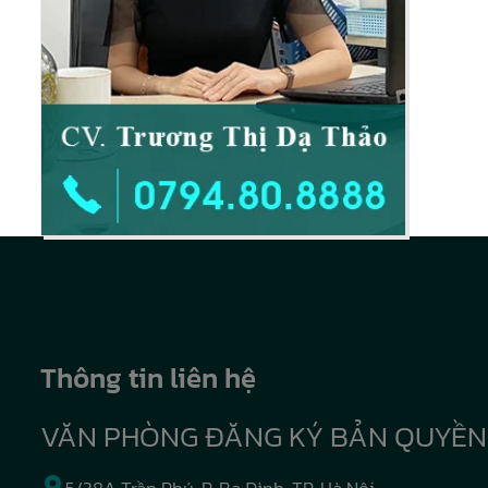
Thông tin liên hệ
VĂN PHÒNG ĐĂNG KÝ BẢN QUYỀN
5/38A Trần Phú, P. Ba Đình, TP. Hà Nội