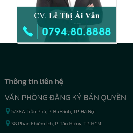
Thông tin liên hệ
VĂN PHÒNG ĐĂNG KÝ BẢN QUYỀN
5/38A Trần Phú, P. Ba Đình, TP. Hà Nội
38 Phan Khiêm Ích, P. Tân Hưng, TP. HCM