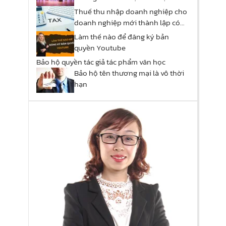
tác phẩm sân khấu?
Thuế thu nhập doanh nghiệp cho
doanh nghiệp mới thành lập có
được miễn thuế
Làm thế nào để đăng ký bản
quyền Youtube
Bảo hộ quyền tác giả tác phẩm văn học
Bảo hộ tên thương mại là vô thời
hạn