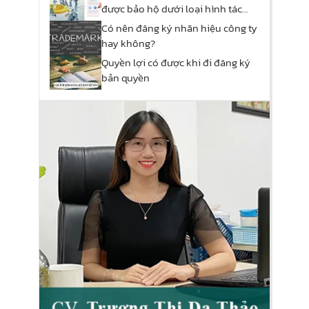
được bảo hộ dưới loại hình tác
phẩm nào?
Có nên đăng ký nhãn hiệu công ty
hay không?
Quyền​ ​lợi​ ​có​ ​được​ ​khi​ ​đi​ ​đăng​ ​ký​ ​
bản​ ​quyền