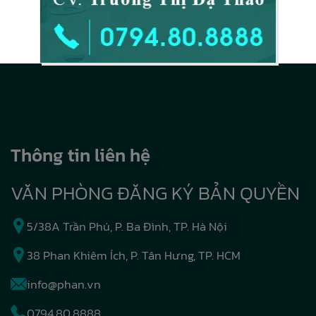
Thông tin liên hệ
VĂN PHÒNG ĐĂNG KÝ BẢN QUYỀN
5/38A Trần Phú, P. Ba Đình, TP. Hà Nội
38 Phan Khiêm Ích, P. Tân Hưng, TP. HCM
info@phan.vn
0794.80.8888