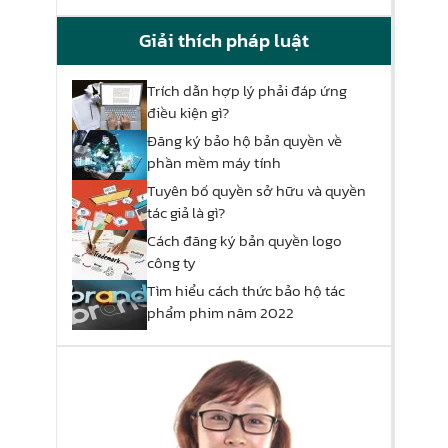
Giải thích pháp luật
Trích dẫn hợp lý phải đáp ứng
điều kiện gì?
Đăng ký bảo hộ bản quyền về
phần mềm máy tính
Tuyên bố quyền sở hữu và quyền
tác giả là gì?
Cách đăng ký bản quyền logo
công ty
Tìm hiểu cách thức bảo hộ tác
phẩm phim năm 2022