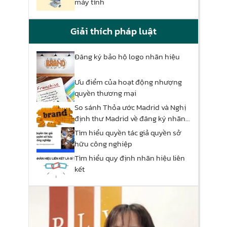
máy tính
Giải thích pháp luật
Đăng ký bảo hộ logo nhãn hiệu
Ưu điểm của hoạt động nhượng
quyền thương mại
So sánh Thỏa ước Madrid và Nghị
định thư Madrid về đăng ký nhãn
hiệu quốc tế
Tìm hiểu quyền tác giả quyền sở
hữu công nghiệp
Tìm hiểu quy định nhãn hiệu liên
kết