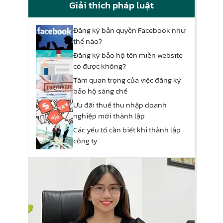
Giải thích pháp luật
Đăng ký bản quyền Facebook như
thế nào?
Đăng ký bảo hộ tên miền website
có được không?
Tầm quan trọng của việc đăng ký
bảo hộ sáng chế
Ưu đãi thuế thu nhập doanh
nghiệp mới thành lập
Các yếu tố cần biết khi thành lập
công ty