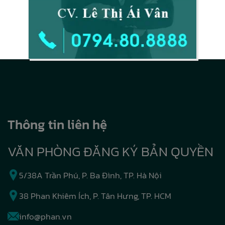
Thông tin liên hệ
VĂN PHÒNG ĐĂNG KÝ BẢN QUYỀN
5/38A Trần Phú, P. Ba Đình, TP. Hà Nội
38 Phan Khiêm Ích, P. Tân Hưng, TP. HCM
info@phan.vn