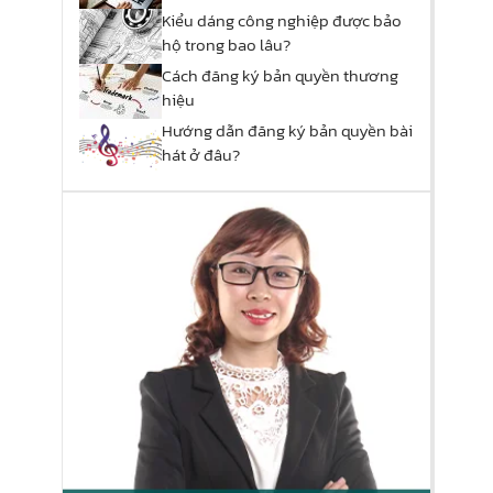
phẩm đó?
Kiểu dáng công nghiệp được bảo
hộ trong bao lâu?
Cách đăng ký bản quyền thương
hiệu
Hướng dẫn đăng ký bản quyền bài
hát ở đâu?