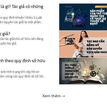
 là gì? Tác giả có những
eo quy định khoản 1 Điều 3 Luật
yền (quyền tác giả) là một phần
c giả?
 của tác giả/chủ sở hữu nên đăng
uyền tác giả.
nh theo quy định sở hữu
ránh tình trạng khi nộp hồ sơ
 nắm vững các quy định về Sở hữu
.
Xem thêm →