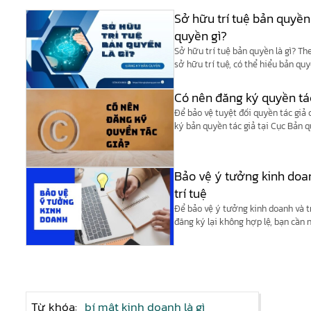
Sở hữu trí tuệ bản quyền
quyền gì?
Sở hữu trí tuệ bản quyền là gì? Th
sở hữu trí tuệ, có thể hiểu bản qu
của quyền sở hữu trí tuệ.
Có nên đăng ký quyền tá
Để bảo vệ tuyệt đối quyền tác giả
ký bản quyền tác giả tại Cục Bản q
Bảo vệ ý tưởng kinh doa
trí tuệ
Để bảo vệ ý tưởng kinh doanh và t
đăng ký lại không hợp lệ, bạn cần
trí tuệ để tiến hành đăng ký bảo hộ
Từ khóa:
bí mật kinh doanh là gì