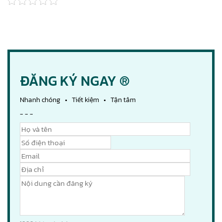
ĐĂNG KÝ NGAY ®
Nhanh chóng • Tiết kiệm • Tận tâm
- - -