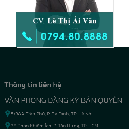
Thông tin liên hệ
VĂN PHÒNG ĐĂNG KÝ BẢN QUYỀN
5/38A Trần Phú, P. Ba Đình, TP. Hà Nội
38 Phan Khiêm Ích, P. Tân Hưng, TP. HCM