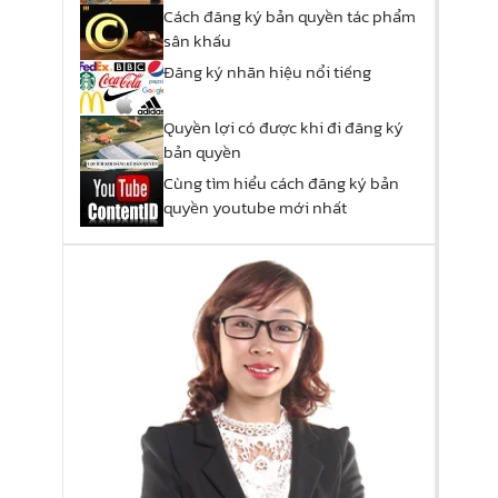
Cách đăng ký bản quyền tác phẩm
sân khấu
Đăng ký nhãn hiệu nổi tiếng
Quyền​ ​lợi​ ​có​ ​được​ ​khi​ ​đi​ ​đăng​ ​ký​ ​
bản​ ​quyền
Cùng tìm hiểu cách đăng ký bản
quyền youtube mới nhất