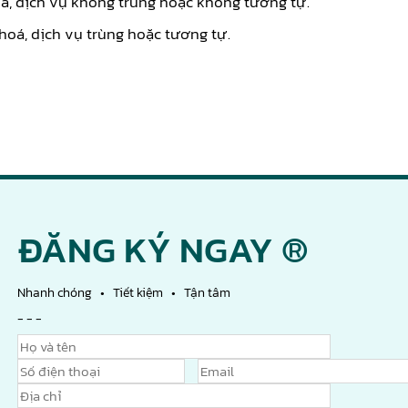
oá, dịch vụ không trùng hoặc không tương tự.
oá, dịch vụ trùng hoặc tương tự.
ĐĂNG KÝ NGAY ®
Nhanh chóng • Tiết kiệm • Tận tâm
- - -