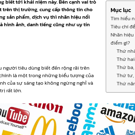
g biết tới khái niệm này. Bên cạnh vai trò
 trên thị trường, cung cấp thông tin cho
Mục lục
g sản phẩm, dịch vụ thì nhãn hiệu nổi
Tìm hiểu n
là hình ảnh, danh tiếng cũng như uy tín
Tiêu chí đ
Nhãn hiệu 
điểm gì?
Thứ nhấ
Thứ hai
Thứ ba,
 người tiêu dùng biết đến rộng rãi trên
 chính là một trong những biểu tượng của
Thứ tư,
tinh của sự sáng tạo không ngừng nghỉ và
Thứ năm
rị rất lớn.