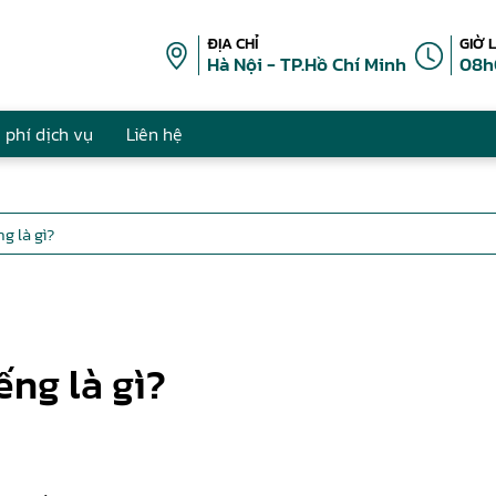
ĐỊA CHỈ
GIỜ 
Hà Nội - TP.Hồ Chí Minh
08h
 phí dịch vụ
Liên hệ
g là gì?
ếng là gì?