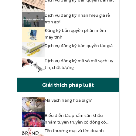
Dịch vụ đăng ký nhãn hiệu giá rẻ
trọn gói
Đăng ký bản quyền phần mềm
máy tính
Dịch vụ đăng ký bản quyền tác giả
Dịch vụ đăng ký mã số mã vạch uy
tín, chất lượng
Giải thích pháp luật
Mã vạch hàng hóa là gì?
Biểu diễn tác phẩm sân khấu
nhằm tuyên truyền cổ động có
phải xin phép hay không
Tên thương mại và tên doanh