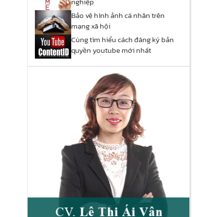
nghiệp
Bảo vệ hình ảnh cá nhân trên
mạng xã hội
Cùng tìm hiểu cách đăng ký bản
quyền youtube mới nhất