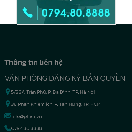
Thông tin liên hệ
VĂN PHÒNG ĐĂNG KÝ BẢN QUYỀN
5/38A Trần Phú, P. Ba Đình, TP. Hà Nội
38 Phan Khiêm Ích, P. Tân Hưng, TP. HCM
info@phan.vn
0794.80.8888