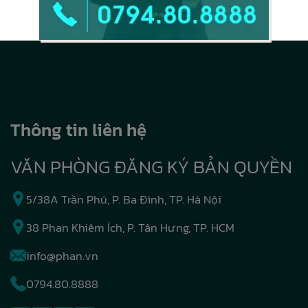
Thông tin liên hệ
VĂN PHÒNG ĐĂNG KÝ BẢN QUYỀN
5/38A Trần Phú, P. Ba Đình, TP. Hà Nội
38 Phan Khiêm Ích, P. Tân Hưng, TP. HCM
info@phan.vn
0794.80.8888