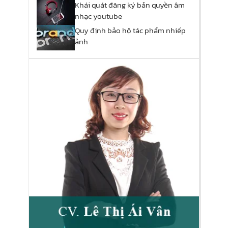
Khái quát đăng ký bản quyền âm
nhạc youtube
Quy định bảo hộ tác phẩm nhiếp
ảnh