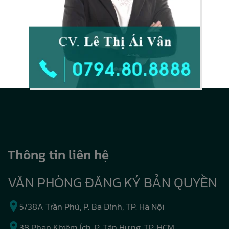
Thông tin liên hệ
VĂN PHÒNG ĐĂNG KÝ BẢN QUYỀN
5/38A Trần Phú, P. Ba Đình, TP. Hà Nội
38 Phan Khiêm Ích, P. Tân Hưng, TP. HCM